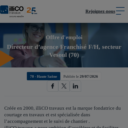
Rejoignez-nous
Panneau de gestion des cookies
Offre d'emploi
Directeur d’agence Franchisé F/H, secteur
Vesoul (70)
70 - Haute Saône
Publiée le
29/07/2026
Créée en 2000, illiCO travaux est
la marque fondatrice du
courtage en travaux et est spécialisée dans
l’accompagnement et le suivi de chantier .
illiCO travaux a pour ambition d’accélérer et de faciliter