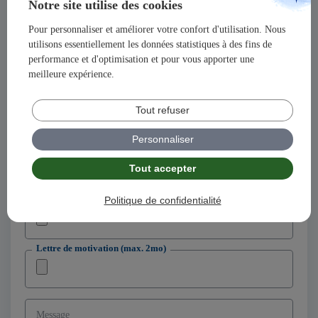
Adresse
Notre site utilise des cookies
Pour personnaliser et améliorer votre confort d'utilisation. Nous
Code postal
utilisons essentiellement les données statistiques à des fins de
performance et d'optimisation et pour vous apporter une
meilleure expérience.
Ville
Tout refuser
Adresse email
Personnaliser
Tout accepter
Téléphone
CV (max. 2mo)
Politique de confidentialité
Lettre de motivation (max. 2mo)
Message