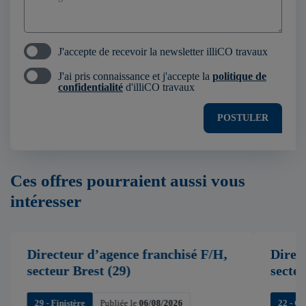
J'accepte de recevoir la newsletter illiCO travaux
J'ai pris connaissance et j'accepte la
politique de
confidentialité
d'illiCO travaux
POSTULER
Ces offres pourraient aussi vous
intéresser
Directeur d’agence franchisé F/H,
Direc
secteur Brest (29)
secte
29 - Finistère
Publiée le
06/08/2026
22 - C