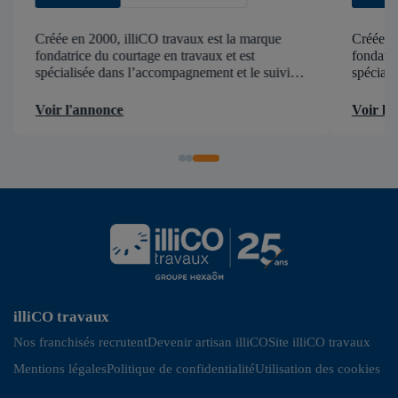
Créée en 2000, illiCO travaux est la marque
Créée en
fondatrice du courtage en travaux et est
fondatri
spécialisée dans l’accompagnement et le suivi
spéciali
de chantier . illiCO travaux a pour ambition
de chant
d’accélérer et de faciliter tous les projets […]
d’accélér
Voir l'annonce
Voir l'
illiCO travaux
Nos franchisés recrutent
Devenir artisan illiCO
Site illiCO travaux
Mentions légales
Politique de confidentialité
Utilisation des cookies