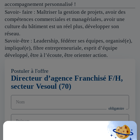
accompagnement personnalisé !
Savoir- faire : Maîtriser la gestion de projets, avoir des
compétences commerciales et managériales, avoir une
culture du bâtiment est un réel plus, développer son
réseau.
Savoir-être : Leadership, fédérer ses équipes, organisé(e),
impliqué(e), fibre entrepreneuriale, esprit d’équipe
développé, être à l’écoute, être orienter action.
Postuler à l'offre
Directeur d’agence Franchisé F/H,
secteur Vesoul (70)
Nom
Prénom