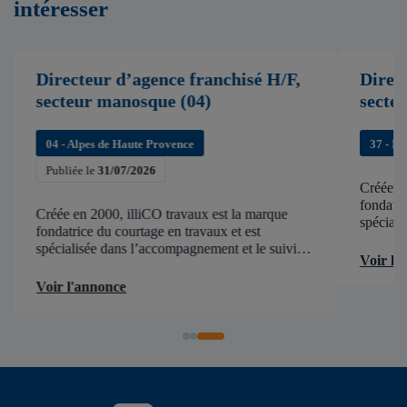
intéresser
Directeur d’agence franchisé H/F,
Direc
secteur manosque (04)
secte
04 - Alpes de Haute Provence
37 - In
Publiée le
31/07/2026
Créée en
fondatri
Créée en 2000, illiCO travaux est la marque
spéciali
fondatrice du courtage en travaux et est
de chant
spécialisée dans l’accompagnement et le suivi
d’accélér
Voir l'
de chantier . illiCO travaux a pour ambition
d’accélérer et de faciliter tous les projets […]
Voir l'annonce