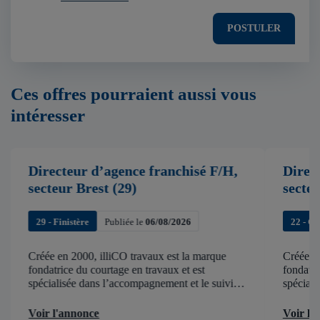
POSTULER
Ces offres pourraient aussi vous
intéresser
Directeur d’agence franchisé F/H,
Direc
secteur Brest (29)
secte
29 - Finistère
Publiée le
06/08/2026
22 - C
Créée en 2000, illiCO travaux est la marque
Créée en
fondatrice du courtage en travaux et est
fondatri
spécialisée dans l’accompagnement et le suivi
spéciali
de chantier . illiCO travaux a pour ambition
de chant
d’accélérer et de faciliter tous les projets […]
d’accélér
Voir l'annonce
Voir l'