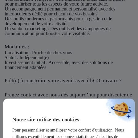
pour maîtriser tous les aspects de votre future activité.
Un accompagnement permanent et personnalisé avec des
interlocuteurs dédié pour chacun de vos besoins
Des outils modernes et performants pour la gestion et le
développement de votre activité.
Un soutien marketing : Des outils et des campagnes de
communication pour booster votre visibilité.
Modalités :
Localisation
: Proche de chez vous
Statut
: Indépendant(e)
Investissement initial
: Accessible, avec des solutions de
financement adaptées
Prêt(e) à construire votre avenir avec illiCO travaux ?
Prenez contact avec nous dès aujourd’hui pour discuter de
votre projet et rejoindre notre réseau !
illiCO travaux vous offre l’opportunité de devenir un
Notre site utilise des cookies
acteur majeur dans un secteur dynamique et en pleine
expansion !
Pour personnaliser et améliorer votre confort d'utilisation. Nous
utilisons essentiellement les données statistiques à des fins de