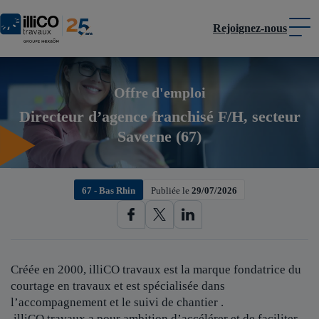
Rejoignez-nous
Panneau de gestion des cookies
Offre d'emploi
Directeur d’agence franchisé F/H, secteur
Saverne (67)
67 - Bas Rhin
Publiée le
29/07/2026
Créée en 2000, illiCO travaux est
la marque fondatrice du
courtage en travaux et est spécialisée dans
l’accompagnement et le suivi de chantier .
illiCO travaux a pour ambition d’accélérer et de faciliter