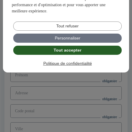
performance et d'optimisation et pour vous apporter une
Ensemble, construisons votre avenir et votre succès avec
meilleure expérience.
illiCO travaux !
Tout refuser
Postuler à l'offre
Directeur d’agence franchisé F/H,
Personnaliser
secteur Saverne (67)
Tout accepter
Nom
Politique de confidentialité
Prénom
Adresse
Code postal
Ville