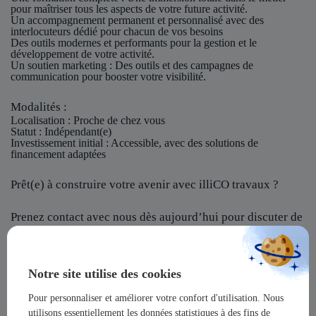
pour maîtriser tous les aspects de votre future activité.
Un accompagnement permanent et personnalisé avec des
interlocuteurs dédié pour chacun de vos besoins
Des outils modernes et performants pour la gestion et le
développement de votre activité.
Un soutien marketing : Des outils et des campagnes de
communication pour booster votre visibilité.
Modalités :
Localisation
: Proche de chez vous
Statut
: Indépendant(e)
Investissement initial
: Accessible, avec des solutions de
financement adaptées
Prêt(e) à construire votre avenir avec illiCO travaux ?
Prenez contact avec nous dès aujourd’hui pour discuter de
votre projet et rejoindre notre réseau !
illiCO travaux vous offre l’opportunité de devenir un
Notre site utilise des cookies
acteur majeur dans un secteur dynamique et en pleine
expansion !
Pour personnaliser et améliorer votre confort d'utilisation. Nous
utilisons essentiellement les données statistiques à des fins de