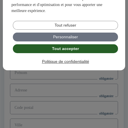
performance et d'optimisation et pour vous apporter une
Ensemble, construisons votre avenir et votre succès avec
meilleure expérience.
illiCO travaux !
Tout refuser
Postuler à l'offre
Directeur d’agence franchisé F/H,
Personnaliser
secteur Revin (08)
Tout accepter
Nom
Politique de confidentialité
Prénom
Adresse
Code postal
Ville