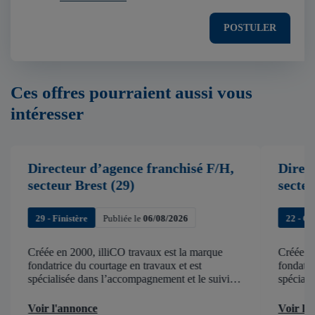
POSTULER
Ces offres pourraient aussi vous
intéresser
Directeur d’agence franchisé F/H,
Direc
secteur Brest (29)
secte
29 - Finistère
Publiée le
06/08/2026
22 - C
Créée en 2000, illiCO travaux est la marque
Créée en
fondatrice du courtage en travaux et est
fondatri
spécialisée dans l’accompagnement et le suivi
spéciali
de chantier . illiCO travaux a pour ambition
de chant
d’accélérer et de faciliter tous les projets […]
d’accélér
Voir l'annonce
Voir l'