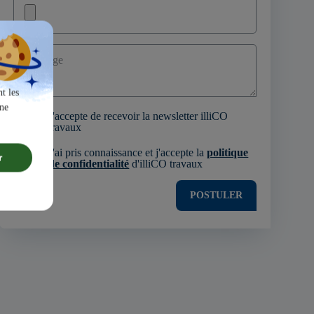
Message
t les
une
J'accepte de recevoir la newsletter illiCO
travaux
J'ai pris connaissance et j'accepte la
politique
r
de confidentialité
d'illiCO travaux
POSTULER