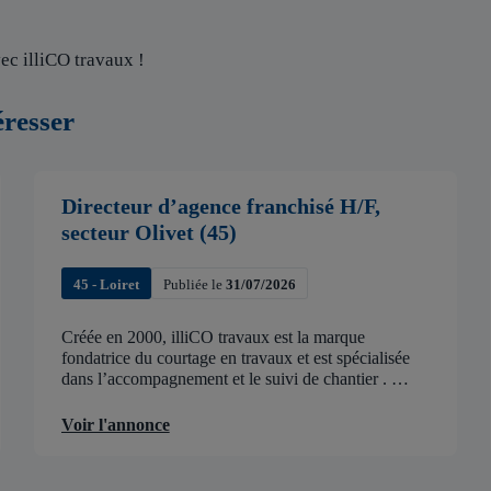
ec illiCO travaux !
éresser
Directeur d’agence franchisé H/F,
secteur Olivet (45)
45 - Loiret
Publiée le
31/07/2026
Créée en 2000, illiCO travaux est la marque
fondatrice du courtage en travaux et est spécialisée
dans l’accompagnement et le suivi de chantier .
illiCO travaux a pour ambition d’accélérer et de
faciliter tous les projets […]
Voir l'annonce