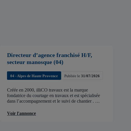
Directeur d’agence franchisé H/F,
secteur manosque (04)
04 - Alpes de Haute Provence
Publiée le
31/07/2026
Créée en 2000, illiCO travaux est la marque
fondatrice du courtage en travaux et est spécialisée
dans l’accompagnement et le suivi de chantier .
illiCO travaux a pour ambition d’accélérer et de
faciliter tous les projets […]
Voir l'annonce