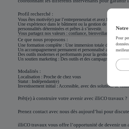
coordonnant les différents intervenants pour garantir la
Profil recherché :
Vous êtes motivé(e) par l’entrepreneuriat et avez le désir de bât
Une expérience dans le bâtiment ou la gestion de projets est 
Notre 
personnalités déterminées et prêtes à s’investir.
Vous partagez nos valeurs : confiance, bienveillance et esprit 
Pour per
Ce que nous proposons :
données 
Une formation complète : Une immersion totale dans le métier p
Un accompagnement permanent et personnalisé avec des inter
meilleu
Des outils modernes et performants pour la gestion et le déve
Un soutien marketing : Des outils et des campagnes de commun
Modalités :
Localisation
: Proche de chez vous
Statut
: Indépendant(e)
Investissement initial
: Accessible, avec des solutions de fin
Prêt(e) à construire votre avenir avec illiCO travaux ?
Prenez contact avec nous dès aujourd’hui pour discuter
illiCO travaux vous offre l’opportunité de devenir un