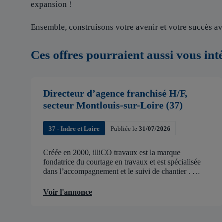
expansion !
Ensemble, construisons votre avenir et votre succès av
Ces offres pourraient aussi vous int
Directeur d’agence franchisé H/F,
secteur Montlouis-sur-Loire (37)
37 - Indre et Loire
Publiée le
31/07/2026
Créée en 2000, illiCO travaux est la marque
fondatrice du courtage en travaux et est spécialisée
dans l’accompagnement et le suivi de chantier .
illiCO travaux a pour ambition d’accélérer et de
faciliter tous les projets […]
Voir l'annonce