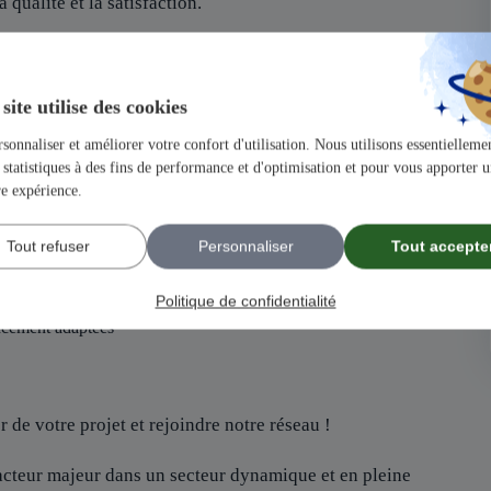
 qualité et la satisfaction.
ir un projet solide et structuré.
un atout, mais pas indispensable, nous recherchons avant tout des
site utilise des cookies
de famille
sonnaliser et améliorer votre confort d'utilisation. Nous utilisons essentiellemen
statistiques à des fins de performance et d'optimisation et pour vous apporter 
our maîtriser tous les aspects de votre future activité.
locuteurs dédié pour chacun de vos besoins
re expérience.
loppement de votre activité.
ication pour booster votre visibilité.
Tout refuser
Personnaliser
Tout accepte
Politique de confidentialité
ancement adaptées
 de votre projet et rejoindre notre réseau !
 acteur majeur dans un secteur dynamique et en pleine