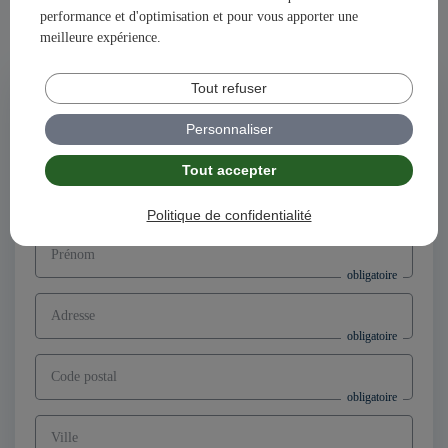
performance et d'optimisation et pour vous apporter une
Ensemble, construisons votre avenir et votre succès avec
meilleure expérience.
illiCO travaux !
Tout refuser
Postuler à l'offre
Directeur d’agence franchisé F/H,
Personnaliser
secteur Mazamet (81)
Tout accepter
Nom
Politique de confidentialité
Prénom
Adresse
Code postal
Ville