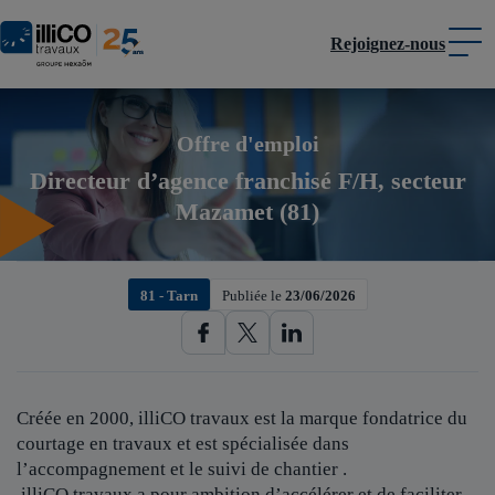
Rejoignez-nous
Panneau de gestion des cookies
Offre d'emploi
Directeur d’agence franchisé F/H, secteur
Mazamet (81)
81 - Tarn
Publiée le
23/06/2026
Créée en 2000, illiCO travaux est
la marque fondatrice du
courtage en travaux et est spécialisée dans
l’accompagnement et le suivi de chantier .
illiCO travaux a pour ambition d’accélérer et de faciliter