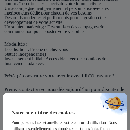
pour maîtriser tous les aspects de votre future activité.
Un accompagnement permanent et personnalisé avec des
interlocuteurs dédié pour chacun de vos besoins
Des outils modernes et performants pour la gestion et le
développement de votre activité.
Un soutien marketing : Des outils et des campagnes de
communication pour booster votre visibilité.
Modalités :
Localisation
: Proche de chez vous
Statut
: Indépendant(e)
Investissement initial
: Accessible, avec des solutions de
financement adaptées
Prêt(e) à construire votre avenir avec illiCO travaux ?
Prenez contact avec nous dès aujourd’hui pour discuter de
votre projet et rejoindre notre réseau !
illiCO travaux vous offre l’opportunité de devenir un
Notre site utilise des cookies
acteur majeur dans un secteur dynamique et en pleine
expansion !
Pour personnaliser et améliorer votre confort d'utilisation. Nous
utilisons essentiellement les données statistiques à des fins de