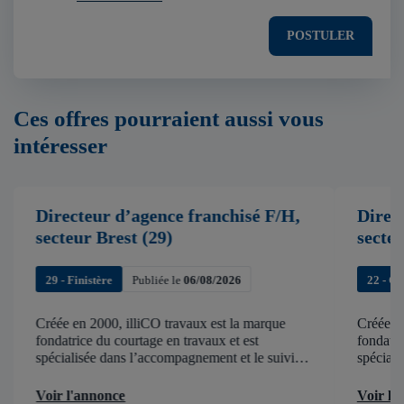
POSTULER
Ces offres pourraient aussi vous
intéresser
Directeur d’agence franchisé F/H,
Direc
secteur Brest (29)
secte
29 - Finistère
Publiée le
06/08/2026
22 - C
Créée en 2000, illiCO travaux est la marque
Créée en
fondatrice du courtage en travaux et est
fondatri
spécialisée dans l’accompagnement et le suivi
spéciali
de chantier . illiCO travaux a pour ambition
de chant
d’accélérer et de faciliter tous les projets […]
d’accélér
Voir l'annonce
Voir l'