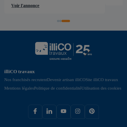
d’accélérer et de faciliter tous les projets […]
Voir l'annonce
illiCO travaux
Nos franchisés recrutent
Devenir artisan illiCO
Site illiCO travaux
Mentions légales
Politique de confidentialité
Utilisation des cookies