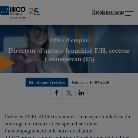
Rejoignez-nous
Panneau de gestion des cookies
Offre d'emploi
Directeur d’agence franchisé F/H, secteur
Lannemezan (65)
65 - Hautes Pyrénées
Publiée le
16/07/2026
Créée en 2000, illiCO travaux est
la marque fondatrice du
courtage en travaux et est spécialisée dans
l’accompagnement et le suivi de chantier .
illiCO travaux a pour ambition d’accélérer et de faciliter