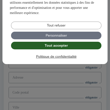
utilisons essentiellement les données statistiques à des fins de
Ensemble, construisons votre avenir et votre succès avec
performance et d'optimisation et pour vous apporter une
illiCO travaux !
meilleure expérience.
Postuler à l'offre
Tout refuser
Directeur d’agence franchisé F/H,
secteur Lannemezan (65)
Personnaliser
Tout accepter
Nom
Politique de confidentialité
Prénom
Adresse
Code postal
Ville