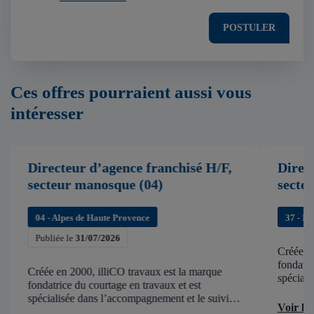
POSTULER
Ces offres pourraient aussi vous
intéresser
Directeur d’agence franchisé H/F,
Direc
secteur manosque (04)
secte
04 - Alpes de Haute Provence
37 - In
Publiée le
31/07/2026
Créée en
fondatri
Créée en 2000, illiCO travaux est la marque
spéciali
fondatrice du courtage en travaux et est
de chant
spécialisée dans l’accompagnement et le suivi
d’accélér
Voir l'
de chantier . illiCO travaux a pour ambition