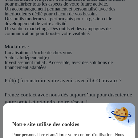
pour maîtriser tous les aspects de votre future activité.
Un accompagnement permanent et personnalisé avec des
interlocuteurs dédié pour chacun de vos besoins
Des outils modernes et performants pour la gestion et le
développement de votre activité.
Un soutien marketing : Des outils et des campagnes de
communication pour booster votre visibilité.
Modalités :
Localisation
: Proche de chez vous
Statut
: Indépendant(e)
Investissement initial
: Accessible, avec des solutions de
financement adaptées
Prêt(e) à construire votre avenir avec illiCO travaux ?
Prenez contact avec nous dès aujourd’hui pour discuter de
votre projet et rejoindre notre réseau !
illiCO travaux vous offre l’opportunité de devenir un
acteur majeur dans un secteur dynamique et en pleine
Notre site utilise des cookies
expansion !
Pour personnaliser et améliorer votre confort d'utilisation. Nous