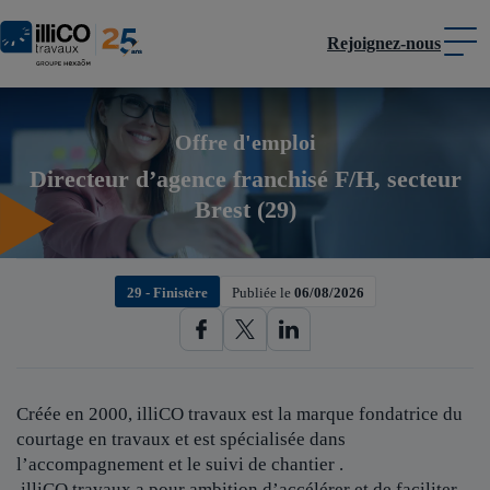
Rejoignez-nous
Panneau de gestion des cookies
Offre d'emploi
Directeur d’agence franchisé F/H, secteur
Brest (29)
29 - Finistère
Publiée le
06/08/2026
Créée en 2000, illiCO travaux est
la marque fondatrice du
courtage en travaux et est spécialisée dans
l’accompagnement et le suivi de chantier .
illiCO travaux a pour ambition d’accélérer et de faciliter