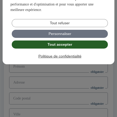
performance et d'optimisation et pour vous apporter une
Ensemble, construisons votre avenir et votre succès avec
meilleure expérience.
illiCO travaux !
Tout refuser
Postuler à l'offre
Directeur d’agence franchisé F/H,
Personnaliser
secteur Brest (29)
Tout accepter
Nom
Politique de confidentialité
Prénom
Adresse
Code postal
Ville