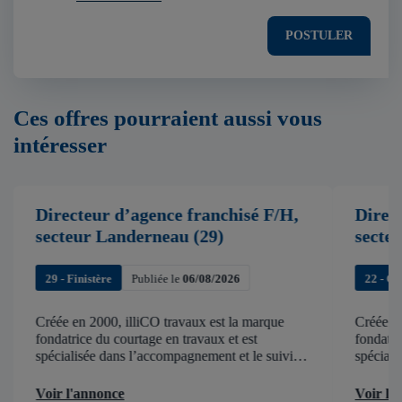
POSTULER
Ces offres pourraient aussi vous
intéresser
Directeur d’agence franchisé F/H,
Direc
secteur Landerneau (29)
secte
29 - Finistère
Publiée le
06/08/2026
22 - C
Créée en 2000, illiCO travaux est la marque
Créée en
fondatrice du courtage en travaux et est
fondatri
spécialisée dans l’accompagnement et le suivi
spéciali
de chantier . illiCO travaux a pour ambition
de chant
d’accélérer et de faciliter tous les projets […]
d’accélér
Voir l'annonce
Voir l'