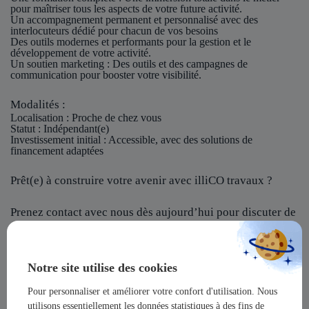
pour maîtriser tous les aspects de votre future activité.
Un accompagnement permanent et personnalisé avec des
interlocuteurs dédié pour chacun de vos besoins
Des outils modernes et performants pour la gestion et le
développement de votre activité.
Un soutien marketing : Des outils et des campagnes de
communication pour booster votre visibilité.
Modalités :
Localisation
: Proche de chez vous
Statut
: Indépendant(e)
Investissement initial
: Accessible, avec des solutions de
financement adaptées
Prêt(e) à construire votre avenir avec illiCO travaux ?
Prenez contact avec nous dès aujourd’hui pour discuter de
votre projet et rejoindre notre réseau !
illiCO travaux vous offre l’opportunité de devenir un
Notre site utilise des cookies
acteur majeur dans un secteur dynamique et en pleine
expansion !
Pour personnaliser et améliorer votre confort d'utilisation. Nous
utilisons essentiellement les données statistiques à des fins de