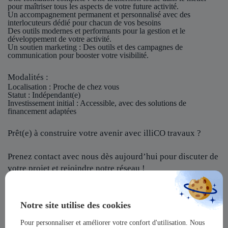
pour maîtriser tous les aspects de votre future activité.
Un accompagnement permanent et personnalisé avec des
interlocuteurs dédié pour chacun de vos besoins
Des outils modernes et performants pour la gestion et le
développement de votre activité.
Un soutien marketing : Des outils et des campagnes de
communication pour booster votre visibilité.
Modalités :
Localisation
: Proche de chez vous
Statut
: Indépendant(e)
Investissement initial
: Accessible, avec des solutions de
financement adaptées
Prêt(e) à construire votre avenir avec illiCO travaux ?
Prenez contact avec nous dès aujourd’hui pour discuter de
votre projet et rejoindre notre réseau !
illiCO travaux vous offre l’opportunité de devenir un
acteur majeur dans un secteur dynamique et en pleine
Notre site utilise des cookies
expansion !
Pour personnaliser et améliorer votre confort d'utilisation. Nous