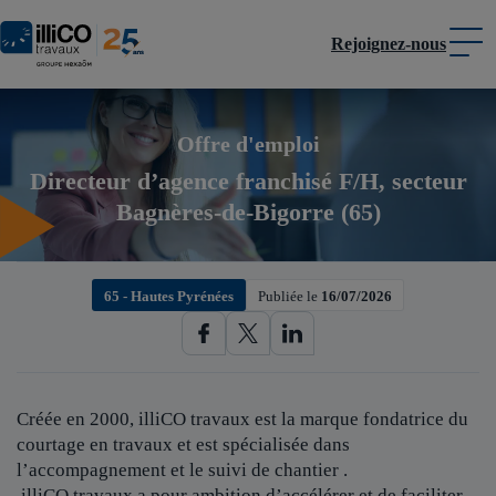
Rejoignez-nous
Panneau de gestion des cookies
Offre d'emploi
Directeur d’agence franchisé F/H, secteur
Bagnères-de-Bigorre (65)
65 - Hautes Pyrénées
Publiée le
16/07/2026
Créée en 2000, illiCO travaux est
la marque fondatrice du
courtage en travaux et est spécialisée dans
l’accompagnement et le suivi de chantier .
illiCO travaux a pour ambition d’accélérer et de faciliter