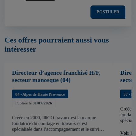
POSTULER
Ces offres pourraient aussi vous
intéresser
Directeur d’agence franchisé H/F,
Direc
secteur manosque (04)
secte
04 - Alpes de Haute Provence
37 - In
Publiée le
31/07/2026
Créée en
fondatri
Créée en 2000, illiCO travaux est la marque
spéciali
fondatrice du courtage en travaux et est
de chant
spécialisée dans l’accompagnement et le suivi
d’accélér
Voir l'
de chantier . illiCO travaux a pour ambition