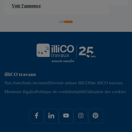
d’accélérer et de faciliter tous les projets […]
Voir l'annonce
illiCO travaux
Nos franchisés recrutent
Devenir artisan illiCO
Site illiCO travaux
Mentions légales
Politique de confidentialité
Utilisation des cookies