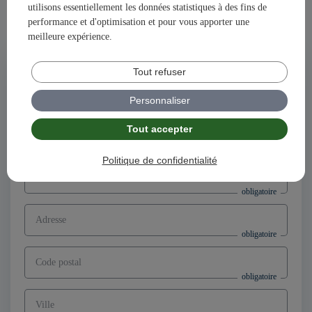
utilisons essentiellement les données statistiques à des fins de
Ensemble, construisons votre avenir et votre succès avec
performance et d'optimisation et pour vous apporter une
illiCO travaux !
meilleure expérience.
Postuler à l'offre
Tout refuser
Directeur d’agence franchisé F/H,
secteur Bagnères-de-Bigorre (65)
Personnaliser
Tout accepter
Nom
Politique de confidentialité
Prénom
Adresse
Code postal
Ville