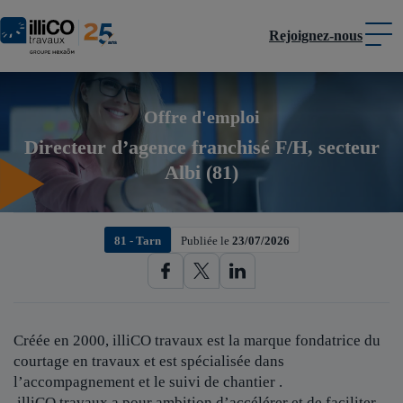
Rejoignez-nous
Panneau de gestion des cookies
Offre d'emploi
Directeur d’agence franchisé F/H, secteur
Albi (81)
81 - Tarn
Publiée le
23/07/2026
Créée en 2000, illiCO travaux est
la marque fondatrice du
courtage en travaux et est spécialisée dans
l’accompagnement et le suivi de chantier .
illiCO travaux a pour ambition d’accélérer et de faciliter