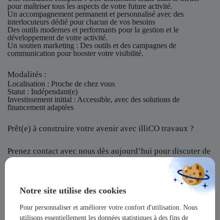
pour maîtriser tous les aspects de votre future activité.
Un accompagnement permanent et personnalisé avec des
interlocuteurs dédié pour chacun de vos besoins
Des outils modernes et performants pour la gestion et le
développement de votre activité.
Un soutien marketing : Des outils et des campagnes de
communication pour booster votre visibilité.
Modalités :
Localisation
: Proche de chez vous
Statut
: Indépendant(e)
Investissement initial
: Accessible, avec des solutions de
financement adaptées
Prêt(e) à construire votre avenir avec illiCO travaux ?
Prenez contact avec nous dès aujourd’hui pour discuter de
votre projet et rejoindre notre réseau !
illiCO travaux vous offre l’opportunité de devenir un
Notre site utilise des cookies
acteur majeur dans un secteur dynamique et en pleine
expansion !
Pour personnaliser et améliorer votre confort d'utilisation. Nous
utilisons essentiellement les données statistiques à des fins de