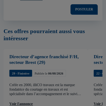
POSTULER
Ces offres pourraient aussi vous
intéresser
Directeur d’agence franchisé F/H,
Direc
secteur Brest (29)
secte
29 - Finistère
Publiée le
06/08/2026
22 - C
Créée en 2000, illiCO travaux est la marque
Créée en
fondatrice du courtage en travaux et est
fondatri
spécialisée dans l’accompagnement et le suivi
spéciali
de chantier . illiCO travaux a pour ambition
de chant
d’accélérer et de faciliter tous les projets […]
d’accélér
Voir l'annonce
Voir l'