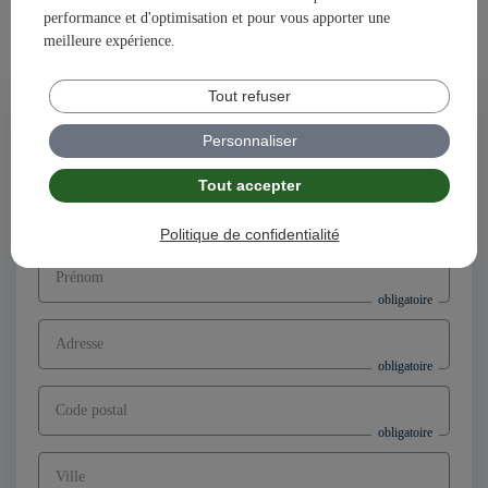
performance et d'optimisation et pour vous apporter une
Ensemble, construisons votre avenir et votre succès avec
meilleure expérience.
illiCO travaux !
Tout refuser
Postuler à l'offre
Directeur d’agence franchisé F/H,
Personnaliser
secteur Albi (81)
Tout accepter
Nom
Politique de confidentialité
Prénom
Adresse
Code postal
Ville