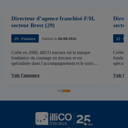
Directeur d’agence franchisé F/H,
Direc
secteur Brest (29)
secte
29 - Finistère
Publiée le
06/08/2026
22 - C
Créée en 2000, illiCO travaux est la marque
Créée en
fondatrice du courtage en travaux et est
fondatri
spécialisée dans l’accompagnement et le suivi
spéciali
de chantier . illiCO travaux a pour ambition
de chant
d’accélérer et de faciliter tous les projets […]
d’accélér
Voir l'annonce
Voir l'