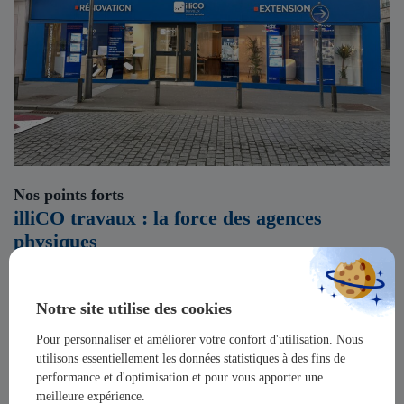
Nos points forts
illiCO travaux : la force des agences
physiques
Lire la suite
Notre site utilise des cookies
Pour personnaliser et améliorer votre confort d'utilisation. Nous
utilisons essentiellement les données statistiques à des fins de
performance et d'optimisation et pour vous apporter une
meilleure expérience.