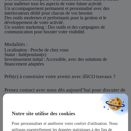
pour maîtriser tous les aspects de votre future activité.
Un accompagnement permanent et personnalisé avec des
interlocuteurs dédié pour chacun de vos besoins
Des outils modernes et performants pour la gestion et le
développement de votre activité.
Un soutien marketing : Des outils et des campagnes de
communication pour booster votre visibilité.
Modalités :
Localisation
: Proche de chez vous
Statut
: Indépendant(e)
Investissement initial
: Accessible, avec des solutions de
financement adaptées
Prêt(e) à construire votre avenir avec illiCO travaux ?
Prenez contact avec nous dès aujourd’hui pour discuter de
votre projet et rejoindre notre réseau !
illiCO travaux vous offre l’opportunité de devenir un
Notre site utilise des cookies
acteur majeur dans un secteur dynamique et en pleine
expansion !
Pour personnaliser et améliorer votre confort d'utilisation. Nous
utilisons essentiellement les données statistiques à des fins de