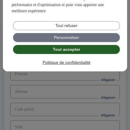
performance et d'optimisation et pour vous apporter une
Ensemble, construisons votre avenir et votre succès avec
meilleure expérience.
illiCO travaux !
Tout refuser
Postuler à l'offre
Directeur d’agence franchisé F/H,
Personnaliser
secteur Vire Normandie (14)
Tout accepter
Nom
Politique de confidentialité
Prénom
Adresse
Code postal
Ville