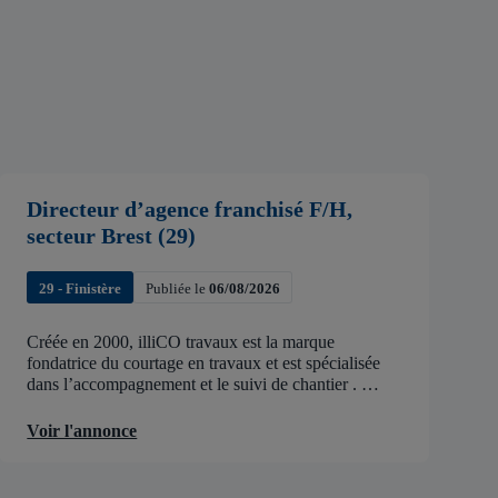
Directeur d’agence franchisé F/H,
secteur Brest (29)
29 - Finistère
Publiée le
06/08/2026
Créée en 2000, illiCO travaux est la marque
fondatrice du courtage en travaux et est spécialisée
dans l’accompagnement et le suivi de chantier .
illiCO travaux a pour ambition d’accélérer et de
faciliter tous les projets […]
Voir l'annonce