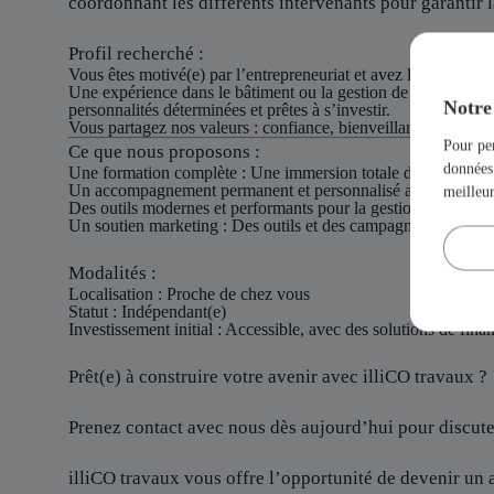
coordonnant les différents intervenants pour garantir la
Profil recherché :
Vous êtes motivé(e) par l’entrepreneuriat et avez le désir de bât
Une expérience dans le bâtiment ou la gestion de projets est 
Notre 
personnalités déterminées et prêtes à s’investir.
Vous partagez nos valeurs : confiance, bienveillance et esprit 
Pour per
Ce que nous proposons :
données 
Une formation complète : Une immersion totale dans le métier p
Un accompagnement permanent et personnalisé avec des inter
meilleu
Des outils modernes et performants pour la gestion et le déve
Un soutien marketing : Des outils et des campagnes de commun
Modalités :
Localisation
: Proche de chez vous
Statut
: Indépendant(e)
Investissement initial
: Accessible, avec des solutions de fin
Prêt(e) à construire votre avenir avec illiCO travaux ?
Prenez contact avec nous dès aujourd’hui pour discuter
illiCO travaux vous offre l’opportunité de devenir un