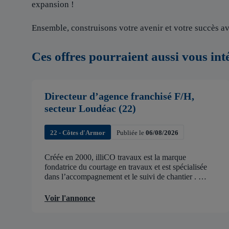
expansion !
Ensemble, construisons votre avenir et votre succès av
Ces offres pourraient aussi vous int
Directeur d’agence franchisé F/H,
secteur Loudéac (22)
22 - Côtes d'Armor
Publiée le
06/08/2026
Créée en 2000, illiCO travaux est la marque
fondatrice du courtage en travaux et est spécialisée
dans l’accompagnement et le suivi de chantier .
illiCO travaux a pour ambition d’accélérer et de
faciliter tous les projets […]
Voir l'annonce