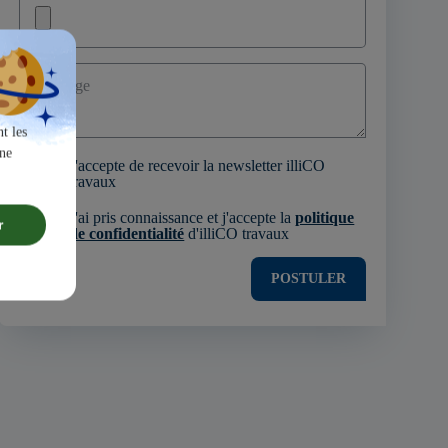
Message
t les
une
J'accepte de recevoir la newsletter illiCO
travaux
J'ai pris connaissance et j'accepte la
politique
r
de confidentialité
d'illiCO travaux
POSTULER