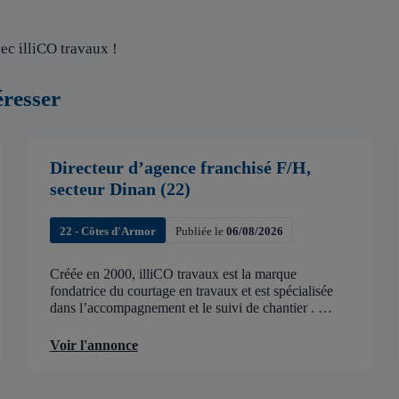
ec illiCO travaux !
éresser
Directeur d’agence franchisé F/H,
secteur Dinan (22)
22 - Côtes d'Armor
Publiée le
06/08/2026
Créée en 2000, illiCO travaux est la marque
fondatrice du courtage en travaux et est spécialisée
dans l’accompagnement et le suivi de chantier .
illiCO travaux a pour ambition d’accélérer et de
faciliter tous les projets […]
Voir l'annonce