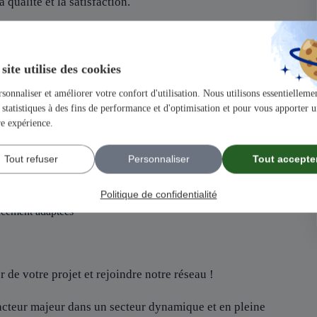
 qualité et la satisfaction.
ir un projet solide et structuré.
un atout, mais pas indispensable, nous recherchons avant tout des
site utilise des cookies
de famille
sonnaliser et améliorer votre confort d'utilisation. Nous utilisons essentiellemen
statistiques à des fins de performance et d'optimisation et pour vous apporter 
our maîtriser tous les aspects de votre future activité.
locuteurs dédié pour chacun de vos besoins
re expérience.
loppement de votre activité.
ication pour booster votre visibilité.
Tout refuser
Personnaliser
Tout accepte
Politique de confidentialité
ancement adaptées
 de votre projet et rejoindre notre réseau !
 acteur majeur dans un secteur dynamique et en pleine