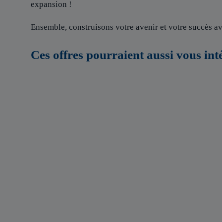
expansion !
Ensemble, construisons votre avenir et votre succès av
Ces offres pourraient aussi vous int
Directeur d’agence franchisé H/F,
secteur Montlouis-sur-Loire (37)
37 - Indre et Loire
Publiée le
31/07/2026
Créée en 2000, illiCO travaux est la marque
fondatrice du courtage en travaux et est spécialisée
dans l’accompagnement et le suivi de chantier .
illiCO travaux a pour ambition d’accélérer et de
faciliter tous les projets […]