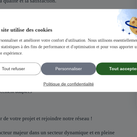
 qualité et la satisfaction.
ir un projet solide et structuré.
un atout, mais pas indispensable, nous recherchons avant tout des
site utilise des cookies
de famille
sonnaliser et améliorer votre confort d'utilisation. Nous utilisons essentiellemen
statistiques à des fins de performance et d'optimisation et pour vous apporter 
our maîtriser tous les aspects de votre future activité.
locuteurs dédié pour chacun de vos besoins
re expérience.
loppement de votre activité.
ication pour booster votre visibilité.
Tout refuser
Personnaliser
Tout accepte
Politique de confidentialité
ancement adaptées
 de votre projet et rejoindre notre réseau !
 acteur majeur dans un secteur dynamique et en pleine