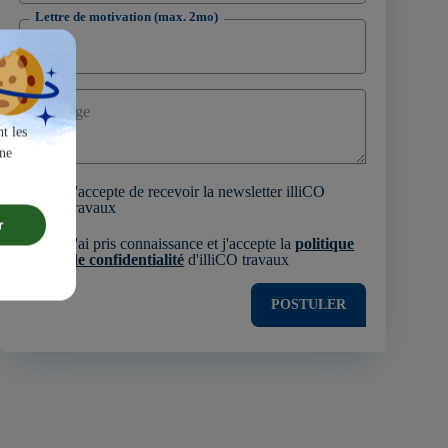
Lettre de motivation (max. 2mo)
Message
t les
une
J'accepte de recevoir la newsletter illiCO
travaux
r
J'ai pris connaissance et j'accepte la
politique
de confidentialité
d'illiCO travaux
POSTULER