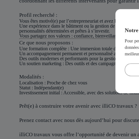
coordonnant les différents intervenants pour garantir la
Profil recherché :
Vous êtes motivé(e) par l’entrepreneuriat et avez le désir de bât
Une expérience dans le bâtiment ou la gestion de projets est 
Notre 
personnalités déterminées et prêtes à s’investir.
Vous partagez nos valeurs : confiance, bienveillance et esprit 
Pour per
Ce que nous proposons :
données 
Une formation complète : Une immersion totale dans le métier p
Un accompagnement permanent et personnalisé avec des inter
meilleu
Des outils modernes et performants pour la gestion et le déve
Un soutien marketing : Des outils et des campagnes de commun
Modalités :
Localisation
: Proche de chez vous
Statut
: Indépendant(e)
Investissement initial
: Accessible, avec des solutions de fin
Prêt(e) à construire votre avenir avec illiCO travaux ?
Prenez contact avec nous dès aujourd’hui pour discuter
illiCO travaux vous offre l’opportunité de devenir un