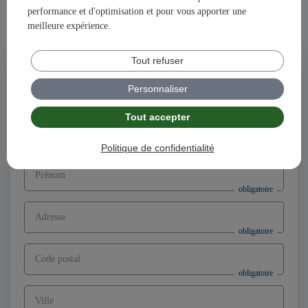
performance et d'optimisation et pour vous apporter une
Ensemble, construisons votre avenir et votre succès avec
meilleure expérience.
illiCO travaux !
Tout refuser
Postuler à l'offre
Directeur d’agence franchisé F/H,
Personnaliser
secteur Oullins-Pierre-Bénite (69)
Tout accepter
Nom
Politique de confidentialité
Prénom
Adresse
Code postal
Ville