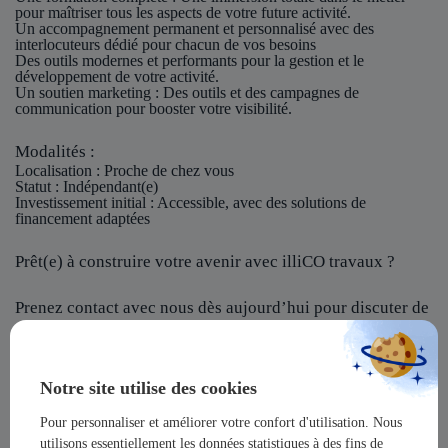
pour maîtriser tous les aspects de votre future activité.
Un accompagnement permanent et personnalisé avec des
interlocuteurs dédié pour chacun de vos besoins
Des outils modernes et performants pour la gestion et le
développement de votre activité.
Un soutien marketing : Des outils et des campagnes de
communication pour booster votre visibilité.
Modalités :
Localisation
: Proche de chez vous
Statut
: Indépendant(e)
Investissement initial
: Accessible, avec des solutions de
financement adaptées
Prêt(e) à construire votre avenir avec illiCO travaux ?
Prenez contact avec nous dès aujourd’hui pour discuter de
votre projet et rejoindre notre réseau !
illiCO travaux vous offre l’opportunité de devenir un
Notre site utilise des cookies
acteur majeur dans un secteur dynamique et en pleine
expansion !
Pour personnaliser et améliorer votre confort d'utilisation. Nous
utilisons essentiellement les données statistiques à des fins de