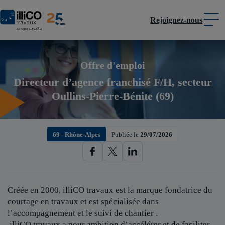
Rejoignez-nous
Panneau de gestion des cookies
Offre d'emploi
Directeur d’agence franchisé F/H, secteur
Oullins-Pierre-Bénite (69)
69 - Rhône-Alpes
Publiée le
29/07/2026
Créée en 2000, illiCO travaux est
la marque fondatrice du
courtage en travaux et est spécialisée dans
l’accompagnement et le suivi de chantier .
illiCO travaux a pour ambition d’accélérer et de faciliter