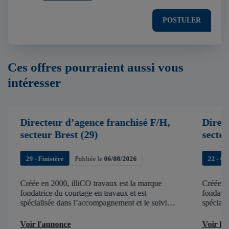
POSTULER
Ces offres pourraient aussi vous
intéresser
Directeur d’agence franchisé F/H,
Direc
secteur Brest (29)
secte
29 - Finistère
Publiée le
06/08/2026
22 - C
Créée en 2000, illiCO travaux est la marque
Créée en
fondatrice du courtage en travaux et est
fondatri
spécialisée dans l’accompagnement et le suivi
spéciali
de chantier . illiCO travaux a pour ambition
de chant
d’accélérer et de faciliter tous les projets […]
d’accélér
Voir l'annonce
Voir l'