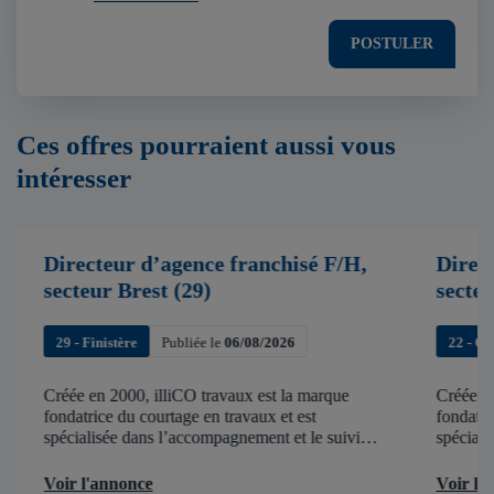
POSTULER
Ces offres pourraient aussi vous
intéresser
Directeur d’agence franchisé F/H,
Direc
secteur Brest (29)
secte
29 - Finistère
Publiée le
06/08/2026
22 - C
Créée en 2000, illiCO travaux est la marque
Créée en
fondatrice du courtage en travaux et est
fondatri
spécialisée dans l’accompagnement et le suivi
spéciali
de chantier . illiCO travaux a pour ambition
de chant
d’accélérer et de faciliter tous les projets […]
d’accélér
Voir l'annonce
Voir l'