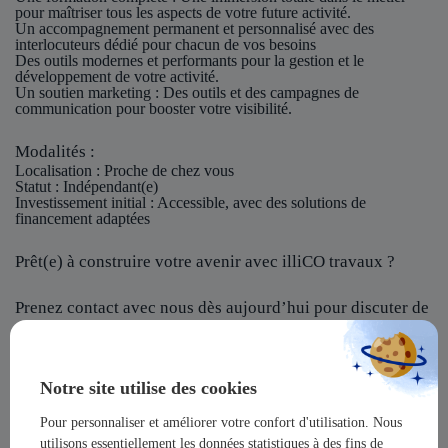
pour maîtriser tous les aspects de votre future activité.
Un accompagnement permanent et personnalisé avec des
interlocuteurs dédié pour chacun de vos besoins
Des outils modernes et performants pour la gestion et le
développement de votre activité.
Un soutien marketing : Des outils et des campagnes de
communication pour booster votre visibilité.
Modalités :
Localisation
: Proche de chez vous
Statut
: Indépendant(e)
Investissement initial
: Accessible, avec des solutions de
financement adaptées
Prêt(e) à construire votre avenir avec illiCO travaux ?
Prenez contact avec nous dès aujourd’hui pour discuter de
votre projet et rejoindre notre réseau !
illiCO travaux vous offre l’opportunité de devenir un
Notre site utilise des cookies
acteur majeur dans un secteur dynamique et en pleine
expansion !
Pour personnaliser et améliorer votre confort d'utilisation. Nous
utilisons essentiellement les données statistiques à des fins de