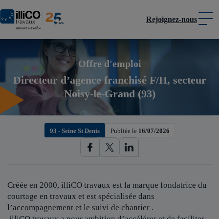
Rejoignez-nous
Panneau de gestion des cookies
Offre d'emploi
Directeur d’agence franchisé F/H, secteur
Noisy-le-Grand (93)
93 - Seine St Denis
Publiée le
16/07/2026
Créée en 2000, illiCO travaux est
la marque fondatrice du
courtage en travaux et est spécialisée dans
l’accompagnement et le suivi de chantier .
illiCO travaux a pour ambition d’accélérer et de faciliter