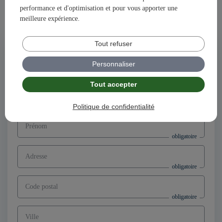
performance et d'optimisation et pour vous apporter une
Ensemble, construisons votre avenir et votre succès avec
meilleure expérience.
illiCO travaux !
Tout refuser
Postuler à l'offre
Directeur d’agence franchisé F/H,
Personnaliser
secteur Noisy-le-Grand (93)
Tout accepter
Nom
Politique de confidentialité
Prénom
Adresse
Code postal
Ville