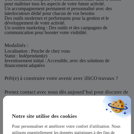
pour maîtriser tous les aspects de votre future activité.
Un accompagnement permanent et personnalisé avec des
interlocuteurs dédié pour chacun de vos besoins
Des outils modernes et performants pour la gestion et le
développement de votre activité.
Un soutien marketing : Des outils et des campagnes de
communication pour booster votre visibilité.
Modalités :
Localisation
: Proche de chez vous
Statut
: Indépendant(e)
Investissement initial
: Accessible, avec des solutions de
financement adaptées
Prêt(e) à construire votre avenir avec illiCO travaux ?
Prenez contact avec nous dès aujourd’hui pour discuter de
votre projet et rejoindre notre réseau !
illiCO travaux vous offre l’opportunité de devenir un
Notre site utilise des cookies
acteur majeur dans un secteur dynamique et en pleine
expansion !
Pour personnaliser et améliorer votre confort d'utilisation. Nous
utilisons essentiellement les données statistiques à des fins de