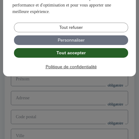
performance et d'optimisation et pour vous apporter une
Ensemble, construisons votre avenir et votre succès avec
meilleure expérience.
illiCO travaux !
Tout refuser
Postuler à l'offre
Directeur d’agence franchisé F/H,
Personnaliser
secteur Montbrison (42)
Tout accepter
Nom
Politique de confidentialité
Prénom
Adresse
Code postal
Ville