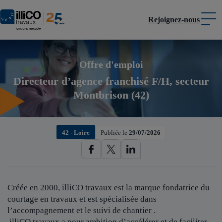
Rejoignez-nous
Panneau de gestion des cookies
Offre d'emploi
Directeur d’agence franchisé F/H, secteur
Montbrison (42)
42 - Loire
Publiée le
29/07/2026
Créée en 2000, illiCO travaux est
la marque fondatrice du
courtage en travaux et est spécialisée dans
l’accompagnement et le suivi de chantier .
illiCO travaux a pour ambition d’accélérer et de faciliter