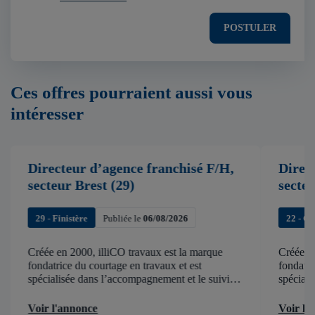
POSTULER
Ces offres pourraient aussi vous
intéresser
Directeur d’agence franchisé F/H,
Direc
secteur Brest (29)
secte
29 - Finistère
Publiée le
06/08/2026
22 - C
Créée en 2000, illiCO travaux est la marque
Créée en
fondatrice du courtage en travaux et est
fondatri
spécialisée dans l’accompagnement et le suivi
spéciali
de chantier . illiCO travaux a pour ambition
de chant
d’accélérer et de faciliter tous les projets […]
d’accélér
Voir l'annonce
Voir l'