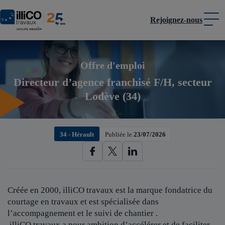
Rejoignez-nous
Panneau de gestion des cookies
Offre d'emploi
Directeur d’agence franchisé F/H, secteur
Lodève (34)
34 - Hérault
Publiée le
23/07/2026
Créée en 2000, illiCO travaux est
la marque fondatrice du
courtage en travaux et est spécialisée dans
l’accompagnement et le suivi de chantier .
illiCO travaux a pour ambition d’accélérer et de faciliter