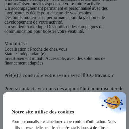
pour maîtriser tous les aspects de votre future activité.
Un accompagnement permanent et personnalisé avec des
interlocuteurs dédié pour chacun de vos besoins
Des outils modernes et performants pour la gestion et le
développement de votre activité.
Un soutien marketing : Des outils et des campagnes de
communication pour booster votre visibilité.
Modalités :
Localisation
: Proche de chez vous
Statut
: Indépendant(e)
Investissement initial
: Accessible, avec des solutions de
financement adaptées
Prêt(e) à construire votre avenir avec illiCO travaux ?
Prenez contact avec nous dès aujourd’hui pour discuter de
votre projet et rejoindre notre réseau !
illiCO travaux vous offre l’opportunité de devenir un
Notre site utilise des cookies
acteur majeur dans un secteur dynamique et en pleine
expansion !
Pour personnaliser et améliorer votre confort d'utilisation. Nous
utilisons essentiellement les données statistiques à des fins de