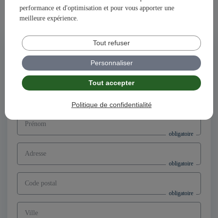
performance et d'optimisation et pour vous apporter une
Ensemble, construisons votre avenir et votre succès avec
meilleure expérience.
illiCO travaux !
Tout refuser
Postuler à l'offre
Directeur d’agence franchisé F/H,
Personnaliser
secteur Lodève (34)
Tout accepter
Nom
Politique de confidentialité
Prénom
Adresse
Code postal
Ville