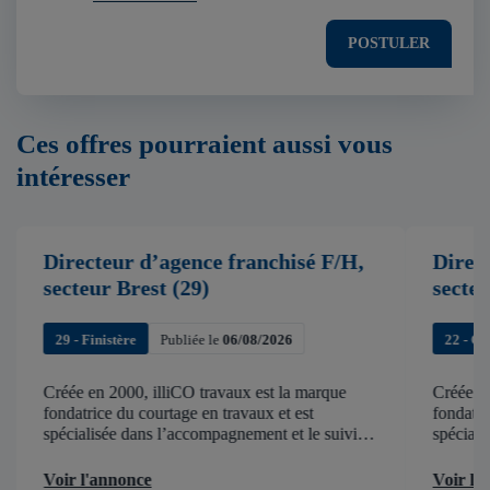
POSTULER
Ces offres pourraient aussi vous
intéresser
Directeur d’agence franchisé F/H,
Direc
secteur Brest (29)
secte
29 - Finistère
Publiée le
06/08/2026
22 - C
Créée en 2000, illiCO travaux est la marque
Créée en
fondatrice du courtage en travaux et est
fondatri
spécialisée dans l’accompagnement et le suivi
spéciali
de chantier . illiCO travaux a pour ambition
de chant
d’accélérer et de faciliter tous les projets […]
d’accélér
Voir l'annonce
Voir l'