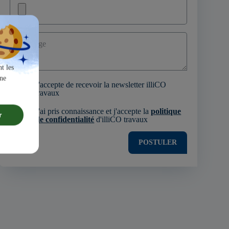
Message
t les
une
J'accepte de recevoir la newsletter illiCO
travaux
J'ai pris connaissance et j'accepte la
politique
r
de confidentialité
d'illiCO travaux
POSTULER