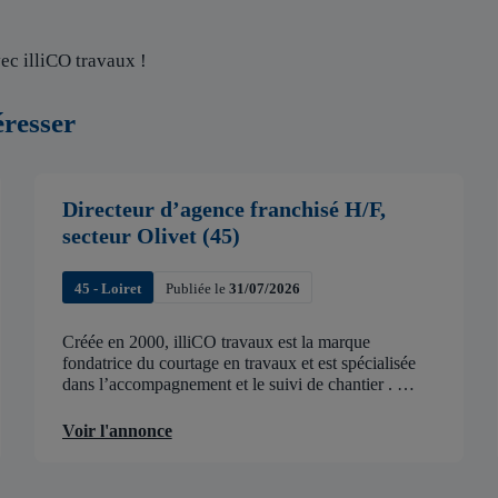
ec illiCO travaux !
éresser
Directeur d’agence franchisé H/F,
secteur Olivet (45)
45 - Loiret
Publiée le
31/07/2026
Créée en 2000, illiCO travaux est la marque
fondatrice du courtage en travaux et est spécialisée
dans l’accompagnement et le suivi de chantier .
illiCO travaux a pour ambition d’accélérer et de
faciliter tous les projets […]
Voir l'annonce