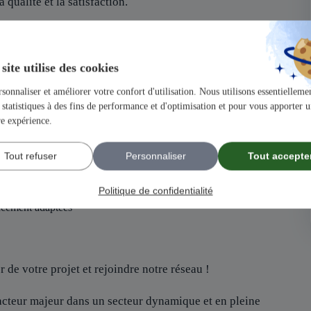
 qualité et la satisfaction.
ir un projet solide et structuré.
un atout, mais pas indispensable, nous recherchons avant tout des
site utilise des cookies
de famille
sonnaliser et améliorer votre confort d'utilisation. Nous utilisons essentiellemen
statistiques à des fins de performance et d'optimisation et pour vous apporter 
our maîtriser tous les aspects de votre future activité.
locuteurs dédié pour chacun de vos besoins
re expérience.
loppement de votre activité.
ication pour booster votre visibilité.
Tout refuser
Personnaliser
Tout accepte
Politique de confidentialité
ancement adaptées
 de votre projet et rejoindre notre réseau !
 acteur majeur dans un secteur dynamique et en pleine