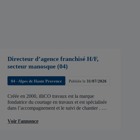
Directeur d’agence franchisé H/F,
secteur manosque (04)
04 - Alpes de Haute Provence
Publiée le
31/07/2026
Créée en 2000, illiCO travaux est la marque
fondatrice du courtage en travaux et est spécialisée
dans l’accompagnement et le suivi de chantier .
illiCO travaux a pour ambition d’accélérer et de
faciliter tous les projets […]
Voir l'annonce