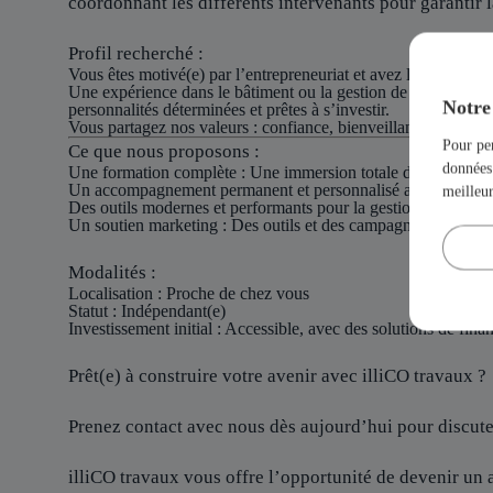
coordonnant les différents intervenants pour garantir la
Profil recherché :
Vous êtes motivé(e) par l’entrepreneuriat et avez le désir de bât
Une expérience dans le bâtiment ou la gestion de projets est 
Notre 
personnalités déterminées et prêtes à s’investir.
Vous partagez nos valeurs : confiance, bienveillance et esprit 
Pour per
Ce que nous proposons :
données 
Une formation complète : Une immersion totale dans le métier p
Un accompagnement permanent et personnalisé avec des inter
meilleu
Des outils modernes et performants pour la gestion et le déve
Un soutien marketing : Des outils et des campagnes de commun
Modalités :
Localisation
: Proche de chez vous
Statut
: Indépendant(e)
Investissement initial
: Accessible, avec des solutions de fin
Prêt(e) à construire votre avenir avec illiCO travaux ?
Prenez contact avec nous dès aujourd’hui pour discuter
illiCO travaux vous offre l’opportunité de devenir un