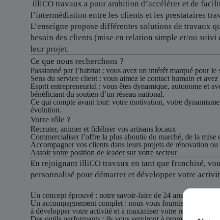
illiCO travaux a pour ambition d’accélérer et de facilit
l’intermédiation entre les clients et les prestataires tra
L’enseigne propose différentes solutions de travaux qu
besoin des clients (mise en relation simple et/ou suivi 
leur projet.
Ce que nous recherchons ?
Passionné par l’habitat :
vous avez un intérêt marqué pour le s
Sens du service client :
vous aimez le contact humain et avez à
Esprit entrepreneurial :
vous êtes dynamique, autonome et avez 
bénéficiant du soutien d’un réseau national.
Ce qui compte avant tout:
votre motivation, votre dynamisme e
évolution.
Votre rôle ?
Recruter
, animer et fidéliser vos artisans locaux
Commercialiser
l’offre la plus aboutie du marché, de la mise 
Accompagner
vos clients dans leurs projets de rénovation ou
Assoir votre position
de leader sur votre secteur
En rejoignant illiCO travaux en tant que franchisé, 
personnalisé pour démarrer et développer votre activi
Un concept éprouvé :
notre savoir-faire de 24 ans, notre exper
Un accompagnement complet :
nous vous fournissons une for
à développer votre activité et à maximiser votre rentabilité.
Des outils performants :
ils vous serviront à promouvoir votr