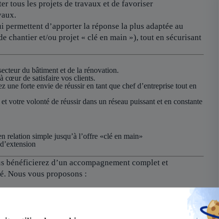
er tous les projets de travaux et de favoriser
vaux.
i permettent d’apporter la réponse la plus adaptée au
de chantier et/ou projet « clé en main »), tout en sécurisant
ecteur du bâtiment et de la rénovation.
 cœur de satisfaire vos clients.
une forte envie de réussir en tant que chef d’entreprise tout en
t votre volonté de réussir dans un réseau puissant et en constante
en relation simple jusqu’à l’offre «clé en main»
 d’extension
vous bénéficierez d’un accompagnement complet et
té. Nous vous proposons :
tise et notre notoriété vous garantissent une réussite rapide.
mation initiale approfondie et un soutien continu pour vous aider
e activité localement ainsi que de notre nouveau CRM, créé avec