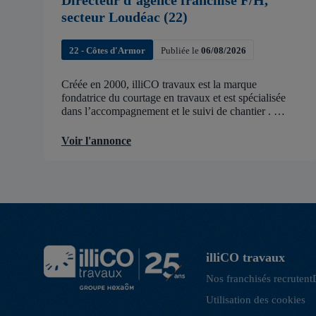
Directeur d’agence franchisé F/H,
secteur Loudéac (22)
22 - Côtes d'Armor
Publiée le
06/08/2026
Créée en 2000, illiCO travaux est la marque
fondatrice du courtage en travaux et est spécialisée
dans l’accompagnement et le suivi de chantier .
illiCO travaux a pour ambition d’accélérer et de
faciliter tous les projets […]
Voir l'annonce
illiCO travaux
Nos franchisés recrutent
Utilisation des cookies