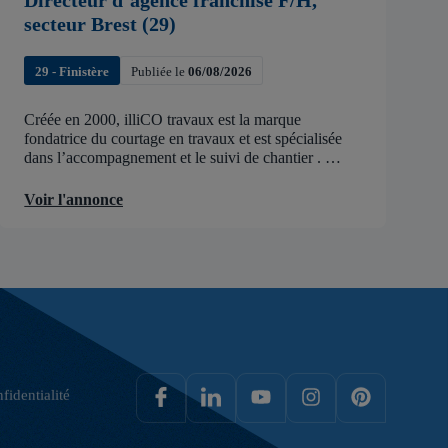
Directeur d’agence franchisé F/H,
secteur Brest (29)
29 - Finistère
Publiée le
06/08/2026
Créée en 2000, illiCO travaux est la marque
fondatrice du courtage en travaux et est spécialisée
dans l’accompagnement et le suivi de chantier .
illiCO travaux a pour ambition d’accélérer et de
faciliter tous les projets […]
Voir l'annonce
fidentialité