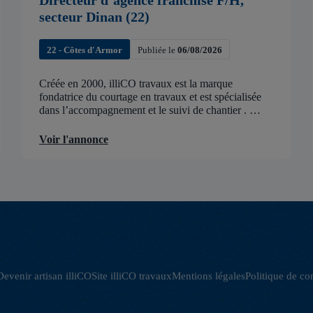
Directeur d’agence franchisé F/H,
secteur Dinan (22)
22 - Côtes d'Armor
Publiée le
06/08/2026
Créée en 2000, illiCO travaux est la marque
fondatrice du courtage en travaux et est spécialisée
dans l’accompagnement et le suivi de chantier .
illiCO travaux a pour ambition d’accélérer et de
faciliter tous les projets […]
Voir l'annonce
Devenir artisan illiCO
Site illiCO travaux
Mentions légales
Politique de con