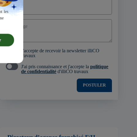
t les
une
Message
r
J'accepte de recevoir la newsletter illiCO
travaux
J'ai pris connaissance et j'accepte la
politique
de confidentialité
d'illiCO travaux
POSTULER