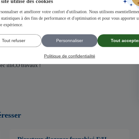
site utilise des cookies
 de votre entreprise.
r et bénéficiez d’opportunités de croissances exceptionnelles.
sonnaliser et améliorer votre confort d'utilisation. Nous utilisons essentiellemen
statistiques à des fins de performance et d'optimisation et pour vous apporter 
re expérience.
 l’extension de l’habitat en France, avec plus de 24 ans
Tout refuser
Personnaliser
Tout accepte
 acteur majeur dans un secteur dynamique et en pleine
Politique de confidentialité
ec illiCO travaux !
éresser