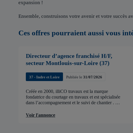
expansion !
Ensemble, construisons votre avenir et votre succès av
Ces offres pourraient aussi vous int
Directeur d’agence franchisé H/F,
secteur Montlouis-sur-Loire (37)
37 - Indre et Loire
Publiée le
31/07/2026
Créée en 2000, illiCO travaux est la marque
fondatrice du courtage en travaux et est spécialisée
dans l’accompagnement et le suivi de chantier .
illiCO travaux a pour ambition d’accélérer et de
faciliter tous les projets […]
Voir l'annonce