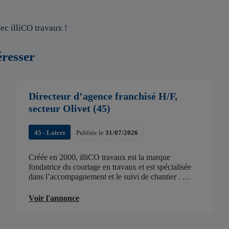
ec illiCO travaux !
éresser
Directeur d’agence franchisé H/F,
secteur Olivet (45)
45 - Loiret
Publiée le
31/07/2026
Créée en 2000, illiCO travaux est la marque
fondatrice du courtage en travaux et est spécialisée
dans l’accompagnement et le suivi de chantier .
illiCO travaux a pour ambition d’accélérer et de
faciliter tous les projets […]
Voir l'annonce