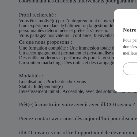
coordonnant les différents intervenants pour garantir la
Profil recherché :
Vous êtes motivé(e) par l’entrepreneuriat et avez le désir de bât
Une expérience dans le bâtiment ou la gestion de projets est 
Notre 
personnalités déterminées et prêtes à s’investir.
Vous partagez nos valeurs : confiance, bienveillance et esprit 
Pour per
Ce que nous proposons :
données 
Une formation complète : Une immersion totale dans le métier p
Un accompagnement permanent et personnalisé avec des inter
meilleu
Des outils modernes et performants pour la gestion et le déve
Un soutien marketing : Des outils et des campagnes de commun
Modalités :
Localisation
: Proche de chez vous
Statut
: Indépendant(e)
Investissement initial
: Accessible, avec des solutions de fin
Prêt(e) à construire votre avenir avec illiCO travaux ?
Prenez contact avec nous dès aujourd’hui pour discuter
illiCO travaux vous offre l’opportunité de devenir un