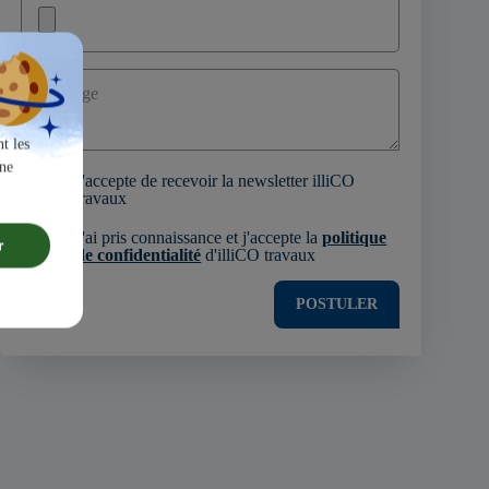
Message
t les
une
J'accepte de recevoir la newsletter illiCO
travaux
J'ai pris connaissance et j'accepte la
politique
r
de confidentialité
d'illiCO travaux
POSTULER