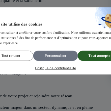
 qualité et la satisfaction.
ir un projet solide et structuré.
un atout, mais pas indispensable, nous recherchons avant tout des
site utilise des cookies
de famille
sonnaliser et améliorer votre confort d'utilisation. Nous utilisons essentiellemen
statistiques à des fins de performance et d'optimisation et pour vous apporter 
our maîtriser tous les aspects de votre future activité.
locuteurs dédié pour chacun de vos besoins
re expérience.
loppement de votre activité.
ication pour booster votre visibilité.
Tout refuser
Personnaliser
Tout accepte
Politique de confidentialité
ancement adaptées
 de votre projet et rejoindre notre réseau !
 acteur majeur dans un secteur dynamique et en pleine