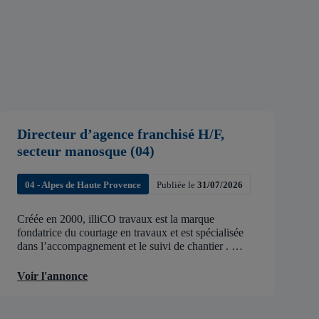
Directeur d’agence franchisé H/F,
secteur manosque (04)
04 - Alpes de Haute Provence
Publiée le
31/07/2026
Créée en 2000, illiCO travaux est la marque
fondatrice du courtage en travaux et est spécialisée
dans l’accompagnement et le suivi de chantier .
illiCO travaux a pour ambition d’accélérer et de
faciliter tous les projets […]
Voir l'annonce