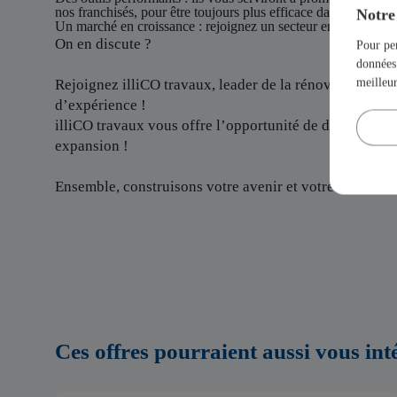
nos franchisés, pour être toujours plus efficace dans la gestion
Notre 
Un marché en croissance :
rejoignez un secteur en plein esso
On en discute ?
Pour per
données 
meilleu
Rejoignez illiCO travaux, leader de la rénovation et de
d’expérience !
illiCO travaux vous offre l’opportunité de devenir un
expansion !
Ensemble, construisons votre avenir et votre succès av
Ces offres pourraient aussi vous int