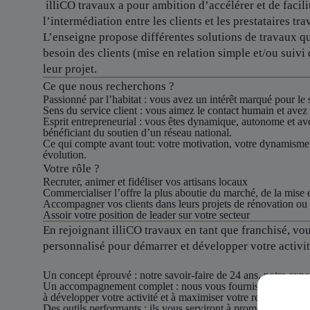
illiCO travaux a pour ambition d’accélérer et de facilit
l’intermédiation entre les clients et les prestataires tra
L’enseigne propose différentes solutions de travaux qu
besoin des clients (mise en relation simple et/ou suivi 
leur projet.
Ce que nous recherchons ?
Passionné par l’habitat :
vous avez un intérêt marqué pour le s
Sens du service client :
vous aimez le contact humain et avez à
Esprit entrepreneurial :
vous êtes dynamique, autonome et avez 
bénéficiant du soutien d’un réseau national.
Ce qui compte avant tout:
votre motivation, votre dynamisme e
évolution.
Votre rôle ?
Recruter
, animer et fidéliser vos artisans locaux
Commercialiser
l’offre la plus aboutie du marché, de la mise 
Accompagner
vos clients dans leurs projets de rénovation ou
Assoir votre position
de leader sur votre secteur
En rejoignant illiCO travaux en tant que franchisé, 
personnalisé pour démarrer et développer votre activi
Un concept éprouvé :
notre savoir-faire de 24 ans, notre exper
Un accompagnement complet :
nous vous fournissons une for
à développer votre activité et à maximiser votre rentabilité.
Des outils performants :
ils vous serviront à promouvoir votr