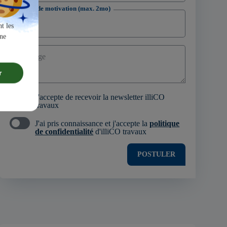
Lettre de motivation (max. 2mo)
t les
une
Message
r
J'accepte de recevoir la newsletter illiCO
travaux
J'ai pris connaissance et j'accepte la
politique
de confidentialité
d'illiCO travaux
POSTULER