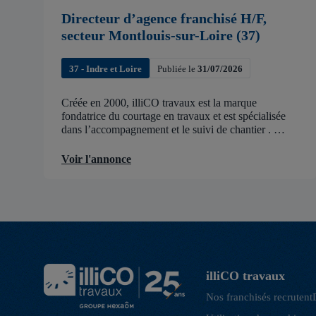
Directeur d’agence franchisé H/F,
secteur Montlouis-sur-Loire (37)
37 - Indre et Loire
Publiée le
31/07/2026
Créée en 2000, illiCO travaux est la marque
fondatrice du courtage en travaux et est spécialisée
dans l’accompagnement et le suivi de chantier .
illiCO travaux a pour ambition d’accélérer et de
faciliter tous les projets […]
Voir l'annonce
illiCO travaux
Nos franchisés recrutent