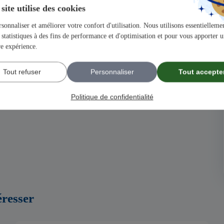
 de votre entreprise.
site utilise des cookies
r et bénéficiez d’opportunités de croissances exceptionnelles.
sonnaliser et améliorer votre confort d'utilisation. Nous utilisons essentiellemen
statistiques à des fins de performance et d'optimisation et pour vous apporter 
re expérience.
 l’extension de l’habitat en France, avec plus de 24 ans
 acteur majeur dans un secteur dynamique et en pleine
Tout refuser
Personnaliser
Tout accepte
Politique de confidentialité
ec illiCO travaux !
éresser