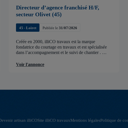
Directeur d’agence franchisé H/F,
secteur Olivet (45)
45 - Loiret
Publiée le
31/07/2026
Créée en 2000, illiCO travaux est la marque
fondatrice du courtage en travaux et est spécialisée
dans l’accompagnement et le suivi de chantier .
illiCO travaux a pour ambition d’accélérer et de
faciliter tous les projets […]
Voir l'annonce
Devenir artisan illiCO
Site illiCO travaux
Mentions légales
Politique de con