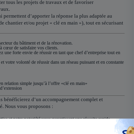
er tous les projets de travaux et de favoriser
vaux.
i permettent d’apporter la réponse la plus adaptée au
de chantier et/ou projet « clé en main »), tout en sécurisant
ecteur du bâtiment et de la rénovation.
 cœur de satisfaire vos clients.
une forte envie de réussir en tant que chef d’entreprise tout en
t votre volonté de réussir dans un réseau puissant et en constante
en relation simple jusqu’à l’offre «clé en main»
 d’extension
vous bénéficierez d’un accompagnement complet et
té. Nous vous proposons :
tise et notre notoriété vous garantissent une réussite rapide.
mation initiale approfondie et un soutien continu pour vous aider
e activité localement ainsi que de notre nouveau CRM, créé avec