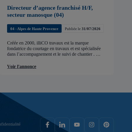
Directeur d’agence franchisé H/F,
secteur manosque (04)
04 - Alpes de Haute Provence
Publiée le
31/07/2026
Créée en 2000, illiCO travaux est la marque
fondatrice du courtage en travaux et est spécialisée
dans l’accompagnement et le suivi de chantier .
illiCO travaux a pour ambition d’accélérer et de
faciliter tous les projets […]
Voir l'annonce
fidentialité