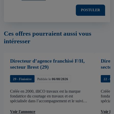
POSTULER
Ces offres pourraient aussi vous
intéresser
Directeur d’agence franchisé F/H,
Direc
secteur Brest (29)
secte
29 - Finistère
Publiée le
06/08/2026
22 - C
Créée en 2000, illiCO travaux est la marque
Créée en
fondatrice du courtage en travaux et est
fondatri
spécialisée dans l’accompagnement et le suivi
spéciali
de chantier . illiCO travaux a pour ambition
de chant
d’accélérer et de faciliter tous les projets […]
d’accélér
Voir l'annonce
Voir l'