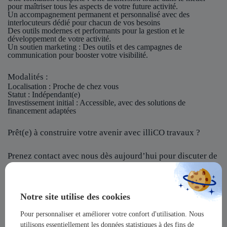
pour maîtriser tous les aspects de votre future activité.
Un accompagnement permanent et personnalisé avec des
interlocuteurs dédié pour chacun de vos besoins
Des outils modernes et performants pour la gestion et le
développement de votre activité.
Un soutien marketing : Des outils et des campagnes de
communication pour booster votre visibilité.
Modalités :
Localisation
: Proche de chez vous
Statut
: Indépendant(e)
Investissement initial
: Accessible, avec des solutions de
financement adaptées
Prêt(e) à construire votre avenir avec illiCO travaux ?
Prenez contact avec nous dès aujourd’hui pour discuter de
votre projet et rejoindre notre réseau !
illiCO travaux vous offre l’opportunité de devenir un
Notre site utilise des cookies
acteur majeur dans un secteur dynamique et en pleine
expansion !
Pour personnaliser et améliorer votre confort d'utilisation. Nous
utilisons essentiellement les données statistiques à des fins de