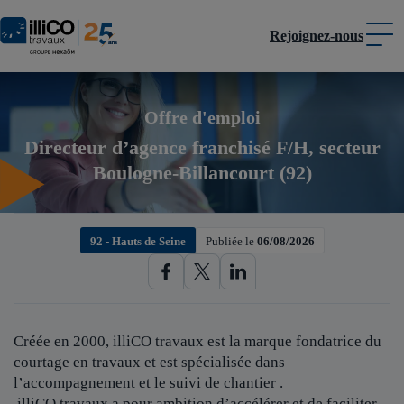
Rejoignez-nous
Panneau de gestion des cookies
Offre d'emploi
Directeur d’agence franchisé F/H, secteur
Boulogne-Billancourt (92)
92 - Hauts de Seine
Publiée le
06/08/2026
Créée en 2000, illiCO travaux est
la marque fondatrice du
courtage en travaux et est spécialisée dans
l’accompagnement et le suivi de chantier .
illiCO travaux a pour ambition d’accélérer et de faciliter