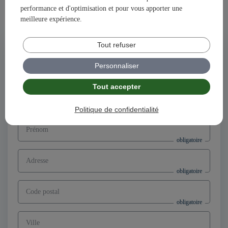
performance et d'optimisation et pour vous apporter une
Ensemble, construisons votre avenir et votre succès avec
meilleure expérience.
illiCO travaux !
Tout refuser
Postuler à l'offre
Directeur d’agence franchisé F/H,
Personnaliser
secteur Boulogne-Billancourt (92)
Tout accepter
Nom
Politique de confidentialité
Prénom
Adresse
Code postal
Ville