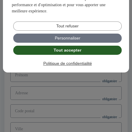
performance et d'optimisation et pour vous apporter une
Ensemble, construisons votre avenir et votre succès avec
meilleure expérience.
illiCO travaux !
Tout refuser
Postuler à l'offre
Directeur d’agence franchisé F/H,
Personnaliser
secteur Bailleul (59)
Tout accepter
Nom
Politique de confidentialité
Prénom
Adresse
Code postal
Ville