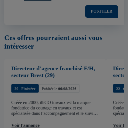
POSTULER
Ces offres pourraient aussi vous
intéresser
Directeur d’agence franchisé F/H,
Direc
secteur Brest (29)
secte
29 - Finistère
Publiée le
06/08/2026
22 - C
Créée en 2000, illiCO travaux est la marque
Créée en
fondatrice du courtage en travaux et est
fondatri
spécialisée dans l’accompagnement et le suivi
spéciali
de chantier . illiCO travaux a pour ambition
de chant
d’accélérer et de faciliter tous les projets […]
d’accélér
Voir l'annonce
Voir l'