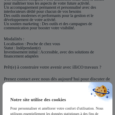
pour maîtriser tous les aspects de votre future activité.
Un accompagnement permanent et personnalisé avec des
interlocuteurs dédié pour chacun de vos besoins
Des outils modernes et performants pour la gestion et le
développement de votre activité.
Un soutien marketing : Des outils et des campagnes de
communication pour booster votre visibilité.
Modalités :
Localisation
: Proche de chez vous
Statut
: Indépendant(e)
Investissement initial
: Accessible, avec des solutions de
financement adaptées
Prêt(e) à construire votre avenir avec illiCO travaux ?
Prenez contact avec nous dès aujourd’hui pour discuter de
votre projet et rejoindre notre réseau !
illiCO travaux vous offre l’opportunité de devenir un
Notre site utilise des cookies
acteur majeur dans un secteur dynamique et en pleine
expansion !
Pour personnaliser et améliorer votre confort d'utilisation. Nous
utilisons essentiellement les données statistiques à des fins de