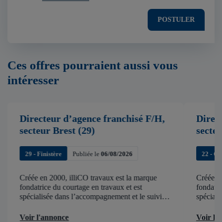
POSTULER
Ces offres pourraient aussi vous
intéresser
Directeur d’agence franchisé F/H,
Direc
secteur Brest (29)
secte
29 - Finistère
Publiée le
06/08/2026
22 - C
Créée en 2000, illiCO travaux est la marque
Créée en
fondatrice du courtage en travaux et est
fondatri
spécialisée dans l’accompagnement et le suivi
spéciali
de chantier . illiCO travaux a pour ambition
de chant
d’accélérer et de faciliter tous les projets […]
d’accélér
Voir l'annonce
Voir l'