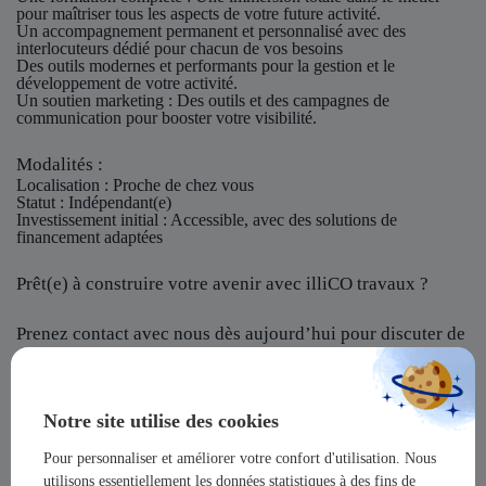
pour maîtriser tous les aspects de votre future activité.
Un accompagnement permanent et personnalisé avec des
interlocuteurs dédié pour chacun de vos besoins
Des outils modernes et performants pour la gestion et le
développement de votre activité.
Un soutien marketing : Des outils et des campagnes de
communication pour booster votre visibilité.
Modalités :
Localisation
: Proche de chez vous
Statut
: Indépendant(e)
Investissement initial
: Accessible, avec des solutions de
financement adaptées
Prêt(e) à construire votre avenir avec illiCO travaux ?
Prenez contact avec nous dès aujourd’hui pour discuter de
votre projet et rejoindre notre réseau !
illiCO travaux vous offre l’opportunité de devenir un
Notre site utilise des cookies
acteur majeur dans un secteur dynamique et en pleine
expansion !
Pour personnaliser et améliorer votre confort d'utilisation. Nous
utilisons essentiellement les données statistiques à des fins de