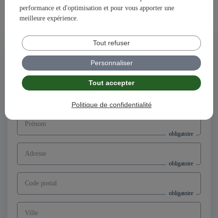
performance et d'optimisation et pour vous apporter une
Ensemble, construisons votre avenir et votre succès avec
meilleure expérience.
illiCO travaux !
Tout refuser
Postuler à l'offre
Directeur d’agence franchisé F/H,
Personnaliser
secteur Argenteuil (95)
Tout accepter
Nom
Politique de confidentialité
Prénom
Adresse
Code postal
Ville