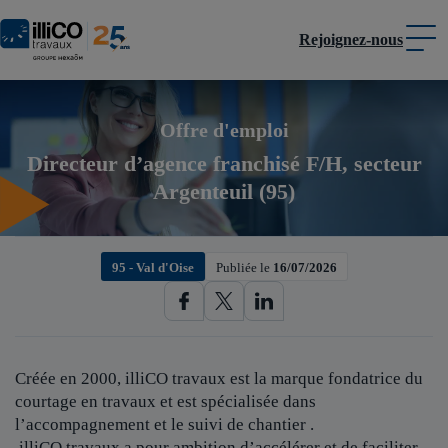
Rejoignez-nous
Panneau de gestion des cookies
Offre d'emploi
Directeur d’agence franchisé F/H, secteur
Argenteuil (95)
95 - Val d'Oise
Publiée le
16/07/2026
Créée en 2000, illiCO travaux est
la marque fondatrice du
courtage en travaux et est spécialisée dans
l’accompagnement et le suivi de chantier .
illiCO travaux a pour ambition d’accélérer et de faciliter