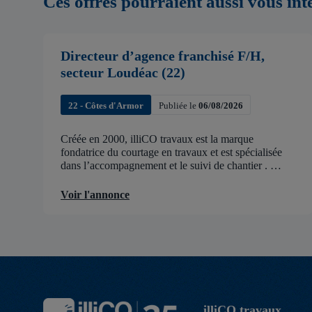
Ces offres pourraient aussi vous int
Directeur d’agence franchisé F/H,
secteur Loudéac (22)
22 - Côtes d'Armor
Publiée le
06/08/2026
Créée en 2000, illiCO travaux est la marque
fondatrice du courtage en travaux et est spécialisée
dans l’accompagnement et le suivi de chantier .
illiCO travaux a pour ambition d’accélérer et de
faciliter tous les projets […]
Voir l'annonce
illiCO travaux