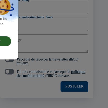
CV (max. 2mo)
Lettre de motivation (max. 2mo)
t les
une
Message
r
J'accepte de recevoir la newsletter illiCO
travaux
J'ai pris connaissance et j'accepte la
politique
de confidentialité
d'illiCO travaux
POSTULER