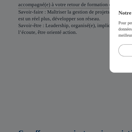
accompagné(e) à votre retour de formation en binôme su
Savoir-faire : Maîtriser la gestion de projets, avoir 
Notre 
est un réel plus, développer son réseau.
Pour per
Savoir-être : Leadership, organisé(e), impliqué(e), fib
données 
l’écoute, être orienté action.
meilleu