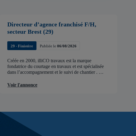
Directeur d’agence franchisé F/H,
secteur Brest (29)
29 - Finistère
Publiée le
06/08/2026
Créée en 2000, illiCO travaux est la marque
fondatrice du courtage en travaux et est spécialisée
dans l’accompagnement et le suivi de chantier .
illiCO travaux a pour ambition d’accélérer et de
faciliter tous les projets […]
Voir l'annonce