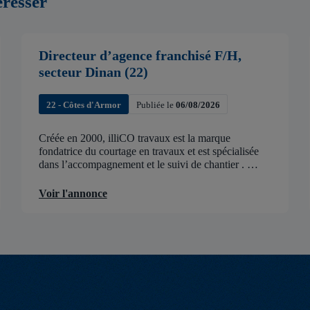
éresser
Directeur d’agence franchisé F/H,
secteur Dinan (22)
22 - Côtes d'Armor
Publiée le
06/08/2026
Créée en 2000, illiCO travaux est la marque
fondatrice du courtage en travaux et est spécialisée
dans l’accompagnement et le suivi de chantier .
illiCO travaux a pour ambition d’accélérer et de
faciliter tous les projets […]
Voir l'annonce