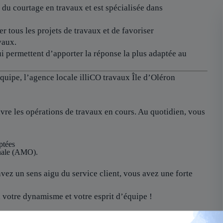
 du courtage en travaux et est spécialisée dans
er tous les projets de travaux et de favoriser
vaux.
i permettent d’apporter la réponse la plus adaptée au
équipe, l’agence locale
illiCO travaux Île d’Oléron
vre les opérations de travaux en cours. Au quotidien, vous
ptées
finale (AMO).
vez un sens aigu du service client, vous avez une forte
e, votre dynamisme et votre esprit d’équipe !
 durée de deux semaines au siège social à Niort et serez