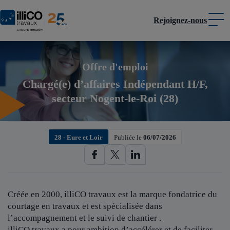
Rejoignez-nous
Panneau de gestion des cookies
Offre d'emploi
Chargé(e) d’affaires Indépendant H/F,
secteur Nogent-le-Roi (28)
28 - Eure et Loir
Publiée le
06/07/2026
Créée en 2000, illiCO travaux est
la marque fondatrice du
courtage en travaux et est spécialisée dans
l’accompagnement et le suivi de chantier .
illiCO travaux a pour ambition d’accélérer et de faciliter