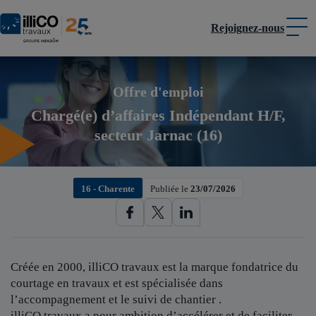
Rejoignez-nous
Panneau de gestion des cookies
Offre d'emploi
Chargé(e) d’affaires Indépendant H/F,
secteur Jarnac (16)
16 - Charente
Publiée le
23/07/2026
Créée en 2000, illiCO travaux est
la marque fondatrice du
courtage en travaux et est spécialisée dans
l’accompagnement et le suivi de chantier .
illiCO travaux a pour ambition d’accélérer et de faciliter