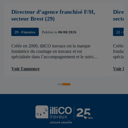
Directeur d’agence franchisé F/H,
Direc
secteur Brest (29)
secte
29 - Finistère
Publiée le
06/08/2026
22 - C
Créée en 2000, illiCO travaux est la marque
Créée en
fondatrice du courtage en travaux et est
fondatri
spécialisée dans l’accompagnement et le suivi
spéciali
de chantier . illiCO travaux a pour ambition
de chant
d’accélérer et de faciliter tous les projets […]
d’accélér
Voir l'annonce
Voir l'