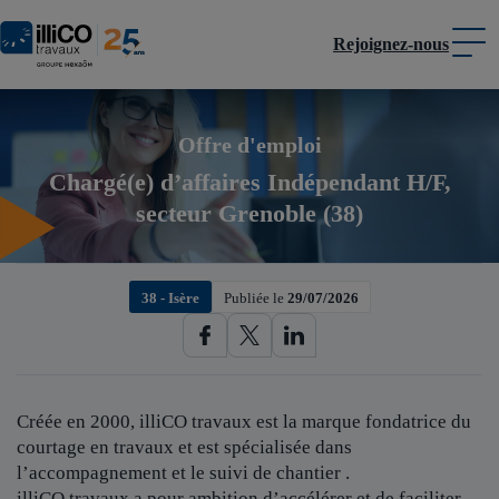
Rejoignez-nous
Panneau de gestion des cookies
Offre d'emploi
Chargé(e) d’affaires Indépendant H/F,
secteur Grenoble (38)
38 - Isère
Publiée le
29/07/2026
Créée en 2000, illiCO travaux est
la marque fondatrice du
courtage en travaux et est spécialisée dans
l’accompagnement et le suivi de chantier .
illiCO travaux a pour ambition d’accélérer et de faciliter