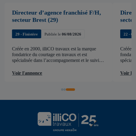
Directeur d’agence franchisé F/H,
Direc
secteur Brest (29)
secte
29 - Finistère
Publiée le
06/08/2026
22 - C
Créée en 2000, illiCO travaux est la marque
Créée en
fondatrice du courtage en travaux et est
fondatri
spécialisée dans l’accompagnement et le suivi
spéciali
de chantier . illiCO travaux a pour ambition
de chant
d’accélérer et de faciliter tous les projets […]
d’accélér
Voir l'annonce
Voir l'