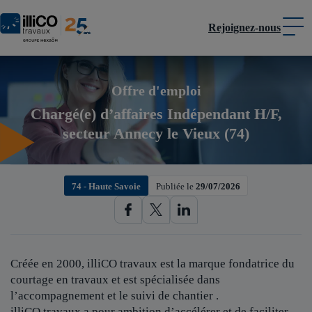
Rejoignez-nous
Panneau de gestion des cookies
Offre d'emploi
Chargé(e) d’affaires Indépendant H/F,
secteur Annecy le Vieux (74)
74 - Haute Savoie
Publiée le
29/07/2026
Créée en 2000, illiCO travaux est
la marque fondatrice du
courtage en travaux et est spécialisée dans
l’accompagnement et le suivi de chantier .
illiCO travaux a pour ambition d’accélérer et de faciliter