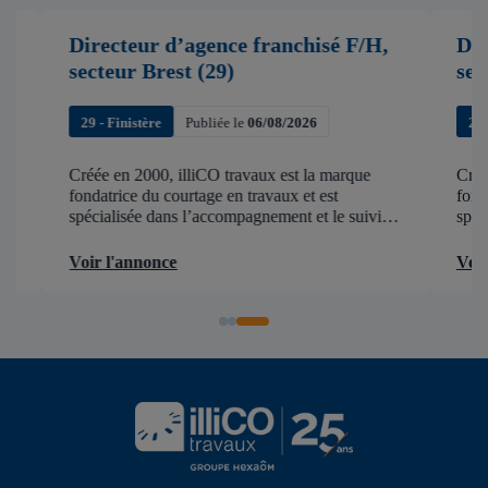
Directeur d’agence franchisé F/H,
Direc
secteur Brest (29)
secte
29 - Finistère
Publiée le
06/08/2026
22 - C
Créée en 2000, illiCO travaux est la marque
Créée e
fondatrice du courtage en travaux et est
fondatri
spécialisée dans l’accompagnement et le suivi
spéciali
de chantier . illiCO travaux a pour ambition
de chant
d’accélérer et de faciliter tous les projets […]
d’accélé
Voir l'annonce
Voir l'