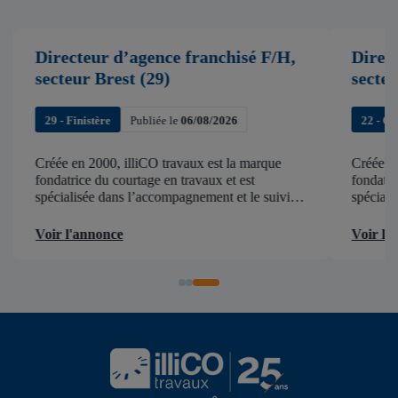
Directeur d’agence franchisé F/H,
Direc
secteur Brest (29)
secte
29 - Finistère
Publiée le
06/08/2026
22 - C
Créée en 2000, illiCO travaux est la marque
Créée en
fondatrice du courtage en travaux et est
fondatri
spécialisée dans l’accompagnement et le suivi
spéciali
de chantier . illiCO travaux a pour ambition
de chant
d’accélérer et de faciliter tous les projets […]
d’accélér
Voir l'annonce
Voir l'