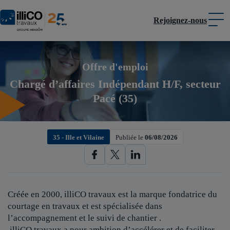
Rejoignez-nous
Panneau de gestion des cookies
Offre d'emploi
Chargé d’affaires Indépendant H/F, secteur
Pacé (35)
35 - Ille et Vilaine
Publiée le
06/08/2026
Créée en 2000, illiCO travaux est
la marque fondatrice du
courtage en travaux et est spécialisée dans
l’accompagnement et le suivi de chantier .
illiCO travaux a pour ambition d’accélérer et de faciliter