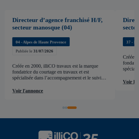
Directeur d’agence franchisé H/F,
Direc
secteur manosque (04)
secte
04 - Alpes de Haute Provence
37 - In
Publiée le
31/07/2026
Créée en
fondatri
Créée en 2000, illiCO travaux est la marque
spéciali
fondatrice du courtage en travaux et est
de chant
spécialisée dans l’accompagnement et le suivi
d’accélér
Voir l'
de chantier . illiCO travaux a pour ambition
d’accélérer et de faciliter tous les projets […]
Voir l'annonce