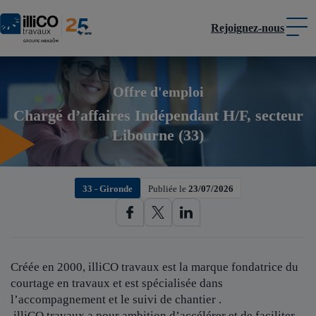
Rejoignez-nous
Panneau de gestion des cookies
Offre d'emploi
Chargé d’affaires Indépendant H/F, secteur
Libourne (33)
33 - Gironde
Publiée le
23/07/2026
Créée en 2000, illiCO travaux est
la marque fondatrice du
courtage en travaux et est spécialisée dans
l’accompagnement et le suivi de chantier .
illiCO travaux a pour ambition d’accélérer et de faciliter