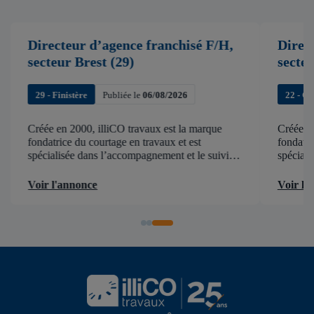
Directeur d’agence franchisé F/H,
Direc
secteur Brest (29)
secte
29 - Finistère
Publiée le
06/08/2026
22 - C
Créée en 2000, illiCO travaux est la marque
Créée en
fondatrice du courtage en travaux et est
fondatri
spécialisée dans l’accompagnement et le suivi
spéciali
de chantier . illiCO travaux a pour ambition
de chant
d’accélérer et de faciliter tous les projets […]
d’accélér
Voir l'annonce
Voir l'