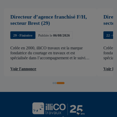
Directeur d’agence franchisé F/H,
Direc
secteur Brest (29)
secte
29 - Finistère
Publiée le
06/08/2026
22 - C
Créée en 2000, illiCO travaux est la marque
Créée en
fondatrice du courtage en travaux et est
fondatri
spécialisée dans l’accompagnement et le suivi
spéciali
de chantier . illiCO travaux a pour ambition
de chant
d’accélérer et de faciliter tous les projets […]
d’accélér
Voir l'annonce
Voir l'